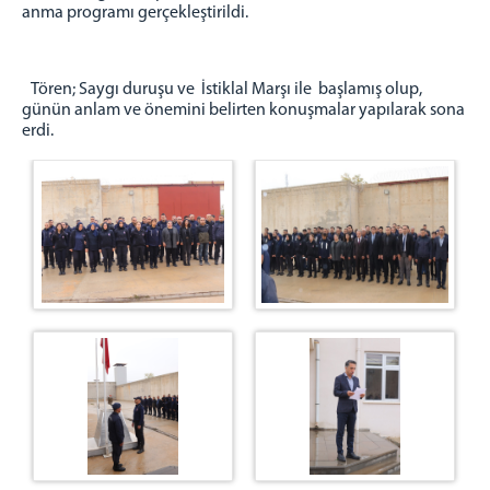
anma programı gerçekleştirildi.
BAŞMEMURLUK
İNFAZ BİRİMİ
Tören; Saygı duruşu ve İstiklal Marşı ile başlamış olup,
EĞİTİM ÖĞRETİM BİRİMİ
günün anlam ve önemini belirten konuşmalar yapılarak sona
SAĞLIK BİRİMİ
erdi.
PSİKO-SOSYAL BİRİMİ
EMANET PARA BİRİMİ
RESİM GALERİSİ
İLİMİZDEN RESİMLER
İLETİŞİM