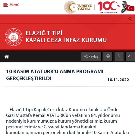
Menü
ELAZIĞ T TİPİ KAPALI CEZA İNFAZ KURUMU
ELAZIĞ T TİPİ
KAPALI CEZA İNFAZ KURUMU
ANASAYFA
A-
A+
Paylaş
ELAZIĞ ADLİYESİ
10 KASIM ATATÜRK'Ü ANMA PROGRAMI
CEZAEVLERİ
GERÇEKLEŞTİRİLDİ
10.11.2022
ELAZIĞ E TİPİ KAPALI CİK
ELAZIĞ 1 NOLU YÜK. GÜV. CİK
ELAZIĞ 2 NOLU YÜK. GÜV. CİK
ELAZIĞ R TİPİ KAPALI CİK
Elazığ T Tipi Kapalı Ceza İnfaz Kurumu olarak Ulu Önder
Gazi Mustafa Kemal ATATÜRK’ün vefatının 84. yıldönümü
ELAZIĞ KAMPÜS AÇIK CİK
nedeniyle kurumumuzda kurum yöneticilerimiz, kurum
ELAZIĞ ÇOCUK EĞİTİM EVİ
personellerimiz ve Cezaevi Jandarma Karakol
komutanlığımızın personelinin katılımı ile 10 Kasım Atatürk'ü
BİRİMLER