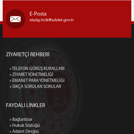
E-Posta
elazig.ttcik
adalet.gov.tr
ZİYARETÇİ REHBERİ
» TELEFON GÖRÜŞ KURALLARI
» ZİYARET YÖNETMELİĞİ
» EMANET PARA YÖNETMELİĞİ
» SIKÇA SORULAN SORULAR
FAYDALI LİNKLER
» Bağlantılar
» Hukuk Sözlüğü
» Adalet Dergisi