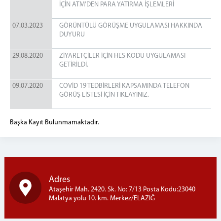
İÇİN ATM'DEN PARA YATIRMA İŞLEMLERİ
07.03.2023
GÖRÜNTÜLÜ GÖRÜŞME UYGULAMASI HAKKINDA
DUYURU
29.08.2020
ZİYARETÇİLER İÇİN HES KODU UYGULAMASI
GETİRİLDİ.
09.07.2020
COVİD 19 TEDBİRLERİ KAPSAMINDA TELEFON
GÖRÜŞ LİSTESİ İÇİN TIKLAYINIZ.
Başka Kayıt Bulunmamaktadır.
Adres
Ataşehir Mah. 2420. Sk. No: 7/13 Posta Kodu:23040
Malatya yolu 10. km. Merkez/ELAZIĞ