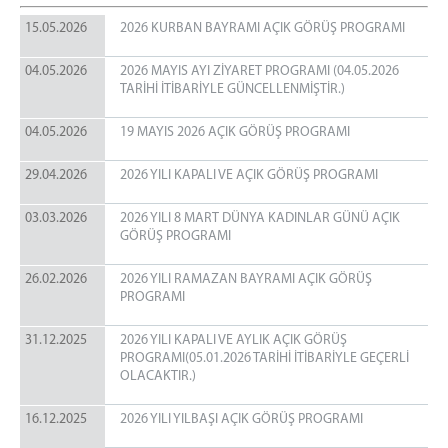
15.05.2026
2026 KURBAN BAYRAMI AÇIK GÖRÜŞ PROGRAMI
BAŞMEMURLUK
İNFAZ BİRİMİ
04.05.2026
2026 MAYIS AYI ZİYARET PROGRAMI (04.05.2026
EĞİTİM ÖĞRETİM BİRİMİ
TARİHİ İTİBARİYLE GÜNCELLENMİŞTİR.)
SAĞLIK BİRİMİ
04.05.2026
19 MAYIS 2026 AÇIK GÖRÜŞ PROGRAMI
PSİKO-SOSYAL BİRİMİ
EMANET PARA BİRİMİ
29.04.2026
2026 YILI KAPALI VE AÇIK GÖRÜŞ PROGRAMI
RESİM GALERİSİ
03.03.2026
2026 YILI 8 MART DÜNYA KADINLAR GÜNÜ AÇIK
İLİMİZDEN RESİMLER
GÖRÜŞ PROGRAMI
İLETİŞİM
26.02.2026
2026 YILI RAMAZAN BAYRAMI AÇIK GÖRÜŞ
PROGRAMI
31.12.2025
2026 YILI KAPALI VE AYLIK AÇIK GÖRÜŞ
PROGRAMI(05.01.2026 TARİHİ İTİBARİYLE GEÇERLİ
OLACAKTIR.)
16.12.2025
2026 YILI YILBAŞI AÇIK GÖRÜŞ PROGRAMI