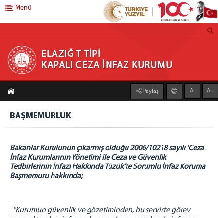
Menü
ELAZIĞ T TİPİ KAPALI CEZA İNFAZ KURUMU
ELAZIĞ T TİPİ
KAPALI CEZA İNFAZ KURUMU
ANASAYFA
A-
A+
Paylaş
ELAZIĞ ADLİYESİ
BAŞMEMURLUK
CEZAEVLERİ
ELAZIĞ E TİPİ KAPALI CİK
ELAZIĞ 1 NOLU YÜK. GÜV. CİK
Bakanlar Kurulunun çıkarmış olduğu 2006/10218 sayılı 'Ceza
İnfaz Kurumlarının Yönetimi ile Ceza ve Güvenlik
ELAZIĞ 2 NOLU YÜK. GÜV. CİK
Tedbirlerinin İnfazı Hakkında Tüzük'te Sorumlu İnfaz Koruma
ELAZIĞ R TİPİ KAPALI CİK
Başmemuru hakkında;
ELAZIĞ KAMPÜS AÇIK CİK
ELAZIĞ ÇOCUK EĞİTİM EVİ
"Kurumun güvenlik ve gözetiminden, bu serviste görev
BİRİMLER