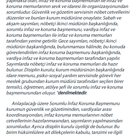
yapmakta olan, infaz ve koruma başmemurları ile infaz ve
koruma memurlarının sevk ve idaresi ile organizasyonundan
BAŞMEMURLUK
sorumludur. Güvenlik ve gözetim servisinin nöbet cetvellerini
İNFAZ BİRİMİ
düzenler ve bunları kurum müdürüne onaylatır. Sabah ve
akşam sayımları, nöbetçi ikinci müdürün başkanlığında,
EĞİTİM ÖĞRETİM BİRİMİ
sorumlu infaz ve koruma başmemuru, vardiya infaz ve
SAĞLIK BİRİMİ
koruma başmemurları ile infaz ve koruma memurları
tarafından yerine getirilir. Gece sayımları, nöbetçi ikinci
PSİKO-SOSYAL BİRİMİ
müdürün başkanlığında, bulunmaması hâlinde, bu konuda
EMANET PARA BİRİMİ
görevlendirilen infaz koruma başmemuru başkanlığında,
vardiya infaz ve koruma başmemurları tarafından yapılır.
RESİM GALERİSİ
Sayımlarda nöbetçi infaz ve koruma memurları da hazır
bulunur. Disiplin kurulu; kurum müdürünün başkanlığında
İLİMİZDEN RESİMLER
idare memuru, psiko-sosyal yardım servisinde görevli her
İLETİŞİM
meslek grubundan kurum müdürü tarafından seçilen birer
temsilci, öğretmen, atölye şefi ile sorumlu infaz ve koruma
başmemurundan oluşur. "
denilmektedir
.
Anlaşılacağı üzere Sorumlu İnfaz Koruma Başmemuru
kurumun güvenlik ve gözetiminden, vardiyalar arası
koordinasyondan, infaz koruma memurlarının nöbet
cetvellerinin hazırlanmasından, sayımların yapılmasından
sorumludur. Ayrıca disiplin kurulu üyeliği de bulunur. Bu
birim hükümlülere ait dilekçelerin kabulu, tanzimi ve ilgili