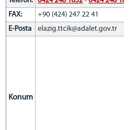
Telefon:
0424 248 1852
-
0424 248 18
BAŞMEMURLUK
FAX:
+90 (424) 247 22 41
İNFAZ BİRİMİ
EĞİTİM ÖĞRETİM BİRİMİ
E-Posta
elazig.ttcik@adalet.gov.tr
SAĞLIK BİRİMİ
PSİKO-SOSYAL BİRİMİ
EMANET PARA BİRİMİ
RESİM GALERİSİ
İLİMİZDEN RESİMLER
İLETİŞİM
Konum