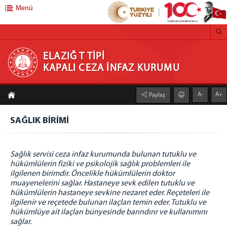
Menü
ELAZIĞ T TİPİ KAPALI CEZA İNFAZ KURUMU
ELAZIĞ T TİPİ
KAPALI CEZA İNFAZ KURUMU
ANASAYFA
A-
A+
Paylaş
ELAZIĞ ADLİYESİ
SAĞLIK BİRİMİ
CEZAEVLERİ
ELAZIĞ E TİPİ KAPALI CİK
ELAZIĞ 1 NOLU YÜK. GÜV. CİK
Sağlık servisi ceza infaz kurumunda bulunan tutuklu ve
hükümlülerin fiziki ve psikolojik sağlık problemleri ile
ELAZIĞ 2 NOLU YÜK. GÜV. CİK
ilgilenen birimdir. Öncelikle hükümlülerin doktor
ELAZIĞ R TİPİ KAPALI CİK
muayenelerini sağlar. Hastaneye sevk edilen tutuklu ve
hükümlülerin hastaneye sevkine nezaret eder. Reçeteleri ile
ELAZIĞ KAMPÜS AÇIK CİK
ilgilenir ve reçetede bulunan ilaçları temin eder. Tutuklu ve
ELAZIĞ ÇOCUK EĞİTİM EVİ
hükümlüye ait ilaçları bünyesinde barındırır ve kullanımını
sağlar.
BİRİMLER