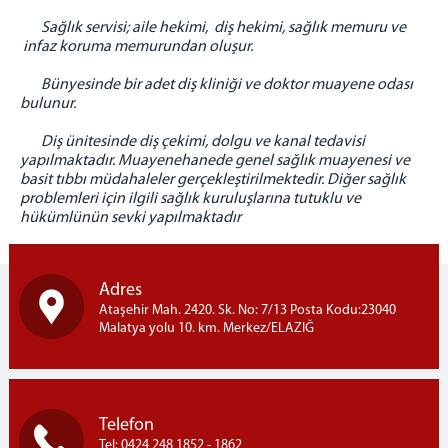
Sağlık servisi; aile hekimi, diş hekimi, sağlık memuru ve
BAŞMEMURLUK
infaz koruma memurundan oluşur.
İNFAZ BİRİMİ
Bünyesinde bir adet diş kliniği ve doktor muayene odası
EĞİTİM ÖĞRETİM BİRİMİ
bulunur.
SAĞLIK BİRİMİ
Diş ünitesinde diş çekimi, dolgu ve kanal tedavisi
PSİKO-SOSYAL BİRİMİ
yapılmaktadır. Muayenehanede genel sağlık muayenesi ve
EMANET PARA BİRİMİ
basit tıbbı müdahaleler gerçekleştirilmektedir. Diğer sağlık
problemleri için ilgili sağlık kuruluşlarına tutuklu ve
RESİM GALERİSİ
hükümlünün sevki yapılmaktadır
İLİMİZDEN RESİMLER
İLETİŞİM
Adres
Ataşehir Mah. 2420. Sk. No: 7/13 Posta Kodu:23040
Malatya yolu 10. km. Merkez/ELAZIĞ
Telefon
Tel: 0424 248 1852 - 1862