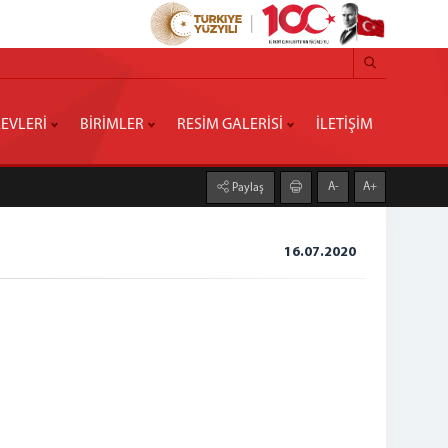
EVLERİ
BİRİMLER
RESİM GALERİSİ
İLETİŞİM
A-
A+
Paylaş
16.07.2020