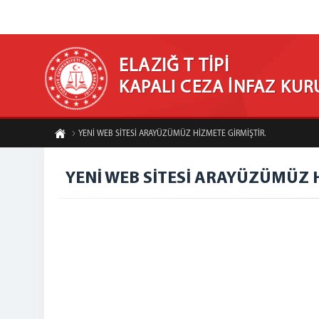
ELAZIĞ T TİPİ
KAPALI CEZA İNFAZ KU
YENİ WEB SİTESİ ARAYÜZÜMÜZ HİZMETE GİRMİŞTİR.
YENİ WEB SİTESİ ARAYÜZÜMÜZ 