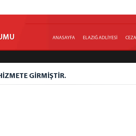
RUMU
ANASAYFA
ELAZIĞ ADLİYESİ
CEZA
HİZMETE GİRMİŞTİR.