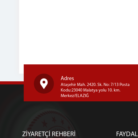
Adres
Ataşehir Mah. 2420. Sk. No: 7/13 Posta
Kodu:23040 Malatya yolu 10. km.
Merkez/ELAZIĞ
ZİYARETÇİ REHBERİ
FAYDAL