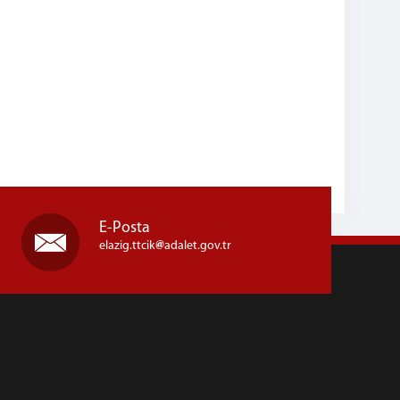
E-Posta
elazig.ttcik
adalet.gov.tr